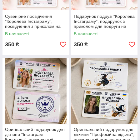
Сувенірне посвідчення
Подарунок подрузі "Королева
"Королева Інстаграму",
Інстаграму", подарунок з
посвідчення з приколом на
приколом для подруги на
подарунок для жінки/
День Народження.
В наявності
В наявності
дружини.
350
350
₴
₴
Оригінальний подарунок для
Оригінальний подарунок для
дівчини "Інстаграм
дівчини "Професійна відьма",
Королева", прикольный
прикольный подарунок для