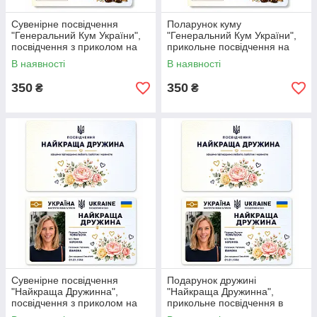
Сувенірне посвідчення
Поларунок куму
"Генеральний Кум України",
"Генеральний Кум України",
посвідчення з приколом на
прикольне посвідчення на
подарунок для кума.
подарунок для Кума
В наявності
В наявності
350
350
₴
₴
Сувенірне посвідчення
Подарунок дружині
"Найкраща Дружинна",
"Найкраща Дружинна",
посвідчення з приколом на
прикольне посвідчення в
подарунок для жінки/
подарунок на День