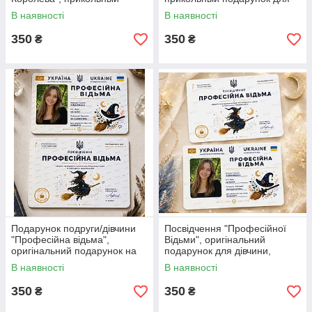
подарунок для
подруги,дружини або колеги.
В наявності
В наявності
подруги,дружини або колеги.
350
350
₴
₴
Подарунок подруги/дівчини
Посвідчення "Професійної
"Професійна відьма",
Відьми", оригінальний
оригінальний подарунок на
подарунок для дівчини,
День Народження.
подруги, дружини на День
В наявності
В наявності
Народження.
350
350
₴
₴