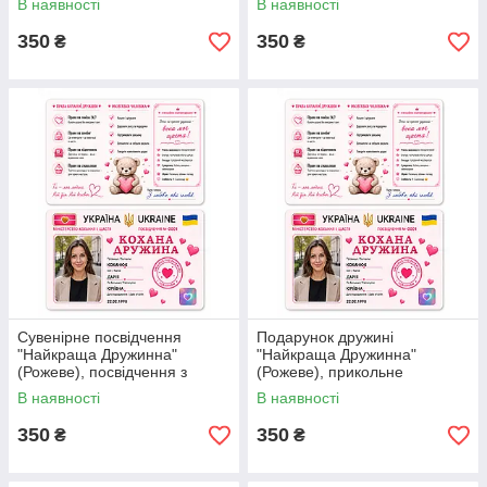
В наявності
В наявності
дружини.
Народження.
350
350
₴
₴
Сувенірне посвідчення
Подарунок дружині
"Найкраща Дружинна"
"Найкраща Дружинна"
(Рожеве), посвідчення з
(Рожеве), прикольне
приколом на подарунок для
посвідчення в подарунок на
В наявності
В наявності
жінки/дружини.
День Народження.
350
350
₴
₴