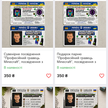
Сувенірне посвідчення
Подарок парню
"Професійний гравець
"Професійний гравець
Minecraft", посвідчення з
Minecraft", посвідчення з
приколом "Майнкрафт" на
приколом "Майнкрафт" на
В наявності
В наявності
подарунок хлопцю.
День Народження хлопчику
350
350
₴
₴