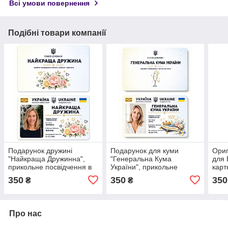
Всі умови повернення
Подібні товари компанії
Подарунок дружині
Подарунок для куми
Ориг
"Найкраща Дружинна",
"Генеральна Кума
для 
прикольне посвідчення в
України", прикольне
карт
подарунок на День
посвідчення на
Бабу
350
350
350
₴
₴
Народження.
подарунок.
Нар
Про нас