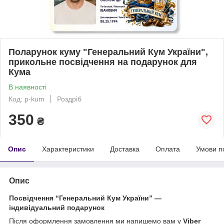
Поларунок куму "Генеральний Кум України",
прикольне посвідчення на подарунок для
Кума
В наявності
Код: p-kum
Роздріб
350
₴
Опис
Характеристики
Доставка
Оплата
Умови п
Опис
Посвідчення “Генеральний Кум України” —
індивідуальний подарунок
Після оформлення замовлення ми напишемо вам у
Viber