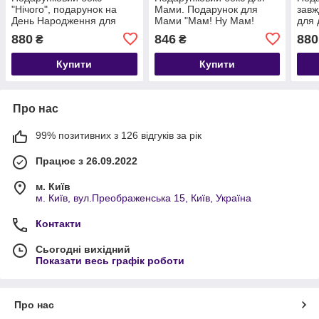
"Нічого", подарунок на
Мами. Подарунок для
завж
День Народження для
Мами "Мам! Ну Мам!
для 
хлопця чи дівчини.
Люблю Тебе" на День
на 
880
846
880
₴
₴
Чоловічий або жіночий
Народження або День
подарунок.
Матері.
Купити
Купити
Про нас
99% позитивних з 126 відгуків за рік
Працює з 26.09.2022
м. Київ
м. Київ, вул.Преображенська 15, Київ, Україна
Контакти
Сьогодні вихідний
Показати весь графік роботи
Про нас