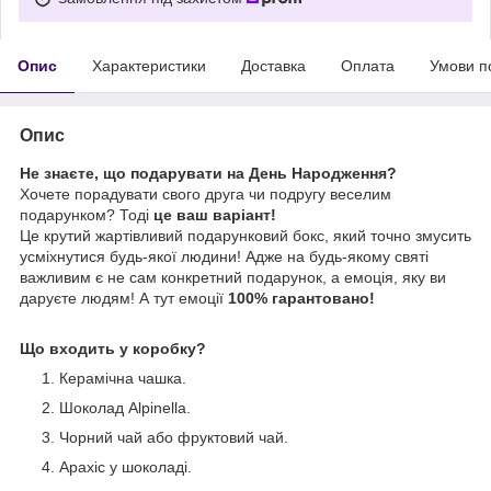
Опис
Характеристики
Доставка
Оплата
Умови п
Опис
Не знаєте, що подарувати на День Народження?
Хочете порадувати свого друга чи подругу веселим
подарунком? Тоді
це ваш варіант!
Це крутий жартівливий подарунковий бокс, який точно змусить
усміхнутися будь-якої людини! Адже на будь-якому святі
важливим є не сам конкретний подарунок, а емоція, яку ви
даруєте людям! А тут емоції
100% гарантовано!
Що входить у коробку?
Керамічна чашка.
Шоколад Alpinella.
Чорний чай або фруктовий чай.
Арахіс у шоколаді.