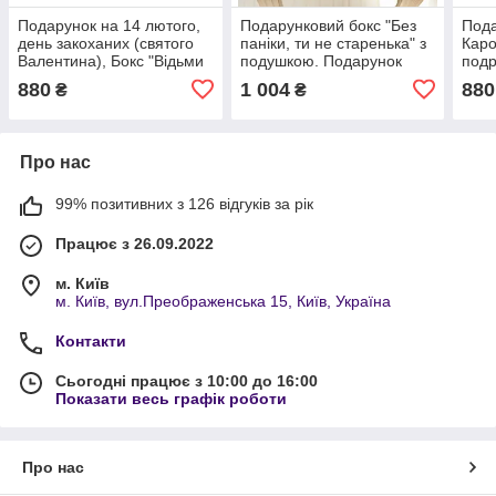
Подарунок на 14 лютого,
Подарунковий бокс "Без
Пода
день закоханих (святого
паніки, ти не старенька" з
Каро
Валентина), Бокс "Відьми
подушкою. Подарунок
подр
не старіють"
подрузі, дівчині, жінці.
дівч
880
1 004
880
₴
₴
Нар
Про нас
99% позитивних з 126 відгуків за рік
Працює з 26.09.2022
м. Київ
м. Київ, вул.Преображенська 15, Київ, Україна
Контакти
Сьогодні працює з 10:00 до 16:00
Показати весь графік роботи
Про нас