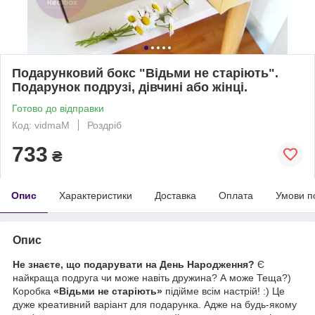
Подарунковий бокс "Відьми не старіють".
Подарунок подрузі, дівчині або жінці.
Готово до відправки
Код: vidmaM
Роздріб
733
₴
Опис
Характеристики
Доставка
Оплата
Умови п
Опис
Не знаєте, що подарувати на День Народження?
Є
найкраща подруга чи може навіть дружина? А може Теща?)
Коробка
«Відьми не старіють»
підійме всім настрій! :) Це
дуже креативний варіант для подарунка. Адже на будь-якому