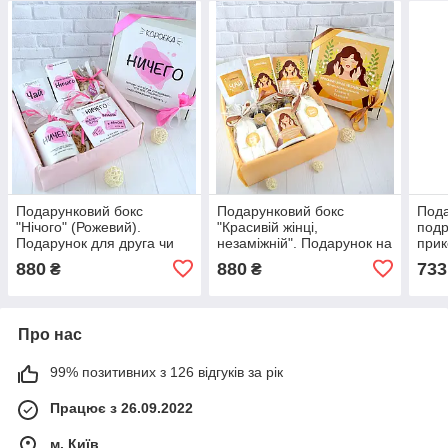
Подарунковий бокс
Подарунковий бокс
Пода
"Нічого" (Рожевий).
"Красивій жінці,
подр
Подарунок для друга чи
незаміжній". Подарунок на
прик
подруги на День
день Народження дівчині
бокс
880
880
733
₴
₴
Народження
чи подрузі. На Валентина
(день закоханних).
Про нас
99% позитивних з 126 відгуків за рік
Працює з 26.09.2022
м. Київ