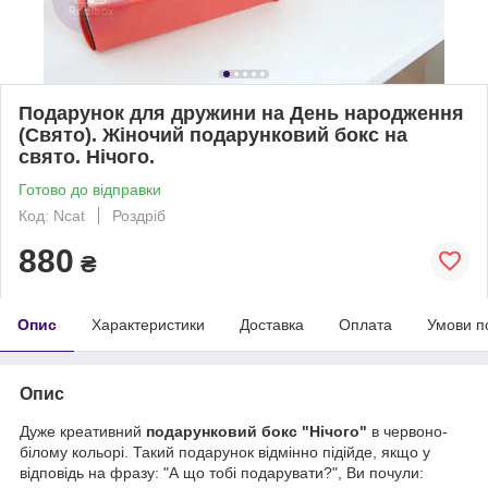
Подарунок для дружини на День народження
(Свято). Жіночий подарунковий бокс на
свято. Нічого.
Готово до відправки
Код: Ncat
Роздріб
880
₴
Опис
Характеристики
Доставка
Оплата
Умови п
Опис
Дуже креативний
подарунковий бокс "Нічого"
в червоно-
білому кольорі. Такий подарунок відмінно підійде, якщо у
відповідь на фразу: "А що тобі подарувати?", Ви почули: