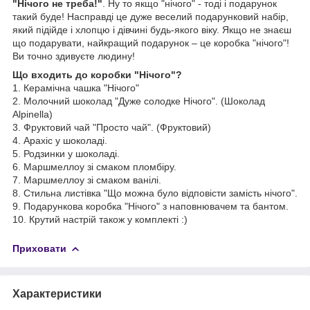
"Нічого не треба!"
. Ну то якщо "нічого" - тоді і подарунок
такий буде! Насправді це дуже веселий подарунковий набір,
який підійде і хлопцю і дівчині будь-якого віку. Якщо не знаєш
що подарувати, найкращий подарунок – це коробка "нічого"!
Ви точно здивуєте людину!
Що входить до коробки "Нічого"?
1. Керамічна чашка "Нічого"
2. Молочний шоколад "Дуже солодке Нічого". (Шоколад
Alpinella)
3. Фруктовий чай "Просто чай". (Фруктовий)
4. Арахіс у шоколаді.
5. Родзинки у шоколаді.
6. Маршмеллоу зі смаком пломбіру.
7. Маршмеллоу зі смаком ванілі.
8. Стильна листівка "Що можна було відповісти замість нічого".
9. Подарункова коробка "Нічого" з наповнювачем та бантом.
10. Крутий настрій також у комплекті :)
Приховати
Характеристики