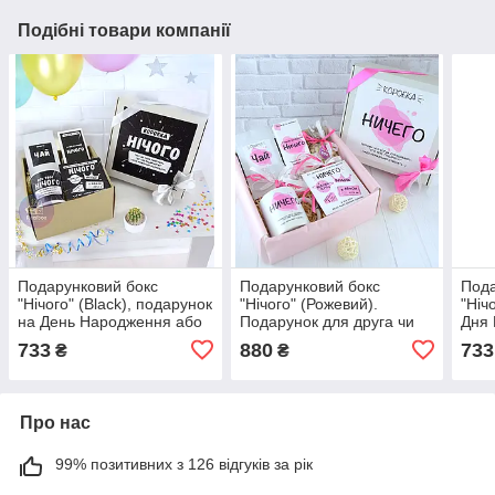
Подібні товари компанії
Подарунковий бокс
Подарунковий бокс
Пода
"Нічого" (Black), подарунок
"Нічого" (Рожевий).
"Ніч
на День Народження або
Подарунок для друга чи
Дня 
свято
подруги на День
свят
733
880
733
₴
₴
Народження
Про нас
99% позитивних з 126 відгуків за рік