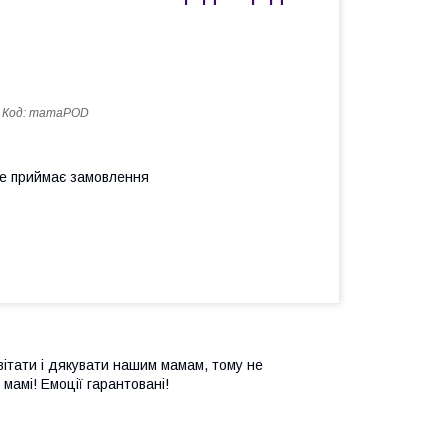
Код:
mamaPOD
не приймає замовлення
вітати і дякувати нашим мамам, тому не
мамі! Емоції гарантовані!