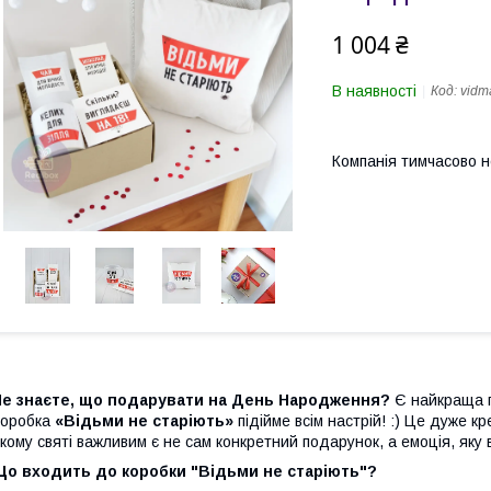
1 004 ₴
В наявності
Код:
vid
Компанія тимчасово 
Не знаєте, що подарувати на День Народження?
Є найкраща 
Коробка
«Відьми не старіють»
підійме всім настрій! :) Це дуже 
кому святі важливим є не сам конкретний подарунок, а емоція, яку
Що входить до коробки "Відьми не старіють"?