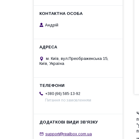
Андрій
м. Київ, вул.Преображенська 15,
Київ, Україна
+380 (66) 585-13-92
Питання по замовленням
Ч
п
"
п
support@realbox.com.ua