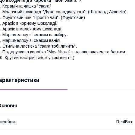
Що входить до коробки "Моя Увага"?
. Керамічна чашка "Увага"
. Молочний шоколад "Дуже солодка увага". (Шоколад Alpinella)
. Фруктовий чай "Просто чай". (Фруктовий)
. Арахіс в чорному шоколаді.
. Арахіс в молочному шоколаді.
. Маршмеллоу зі смаком пломбіру.
. Маршмеллоу зі смаком ванілі.
. Стильна листівка "Увага тобі личить".
. Подарункова коробка "Моя Увага" з наповнювачем та бантом.
0. Крутий настрій також у комплекті :)
арактеристики
Основні
иробник
RealBox