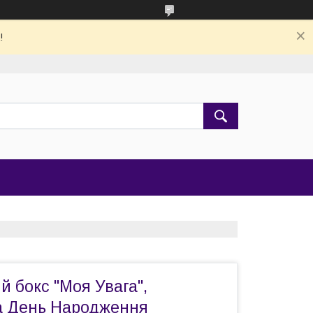
!
 бокс "Моя Увага",
а День Народження