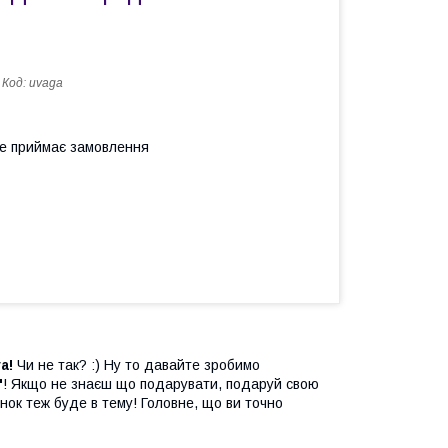
Код:
uvaga
не приймає замовлення
а!
Чи не так? :) Ну то давайте зробимо
"
! Якщо не знаєш що подарувати, подаруй свою
нок теж буде в тему! Головне, що ви точно