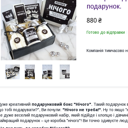
подарунок.
880 ₴
Готово до відправки
Компанія тимчасово 
уже креативний
подарунковий бокс "Нічого"
. Такий подарунок в
о тобі подарувати?", Ви почули:
"Нічого не треба!"
. Ну то якщо "
е дуже веселий подарунковий набір, який підійде і хлопцю і дівчин
айкращий подарунок – це коробка "нічого"! Ви точно здивуєте люд