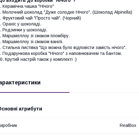
Що входить до коробки "Нічого"?
. Керамічна чашка "Нічого"
. Молочний шоколад "Дуже солодке Нічого". (Шоколад Alpinella)
. Фруктовий чай "Просто чай". (Чорний)
. Орахіс у шоколаді.
. Родзинки у шоколаді.
. Маршмеллоу зі смаком пломбіру.
. Маршмеллоу зі смаком ванілі.
. Стильна листівка "Що можна було відповісти замість нічого".
. Подарункова коробка "Нічого" з наповнювачем та бантом.
0. Крутий настрій також у комплекті :)
арактеристики
Основні атрибути
иробник
RealBox