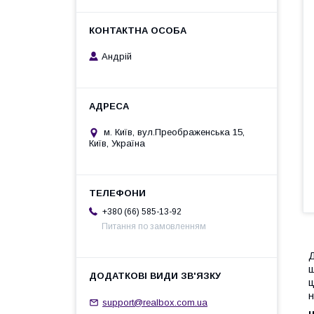
Андрій
м. Київ, вул.Преображенська 15,
Київ, Україна
+380 (66) 585-13-92
Питання по замовленням
Д
щ
ц
н
support@realbox.com.ua