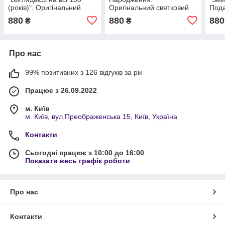
(років)". Оригінальний
Оригінальний святковий
Пода
подарунок на День
набір для мами (матусі).
хлоп
880
880
880
₴
₴
народження для хлопця
на Д
чи дівчини.
Про нас
99% позитивних з 126 відгуків за рік
Працює з 26.09.2022
м. Київ
м. Київ, вул.Преображенська 15, Київ, Україна
Контакти
Сьогодні працює з 10:00 до 16:00
Показати весь графік роботи
Про нас
Контакти