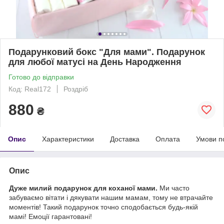
Подарунковий бокс "Для мами". Подарунок
для любої матусі на День Народження
Готово до відправки
Код: Real172
Роздріб
880
₴
Опис
Характеристики
Доставка
Оплата
Умови п
Опис
Дуже милий подарунок для коханої мами.
Ми часто
забуваємо вітати і дякувати нашим мамам, тому не втрачайте
моментів! Такий подарунок точно сподобається будь-якій
мамі! Емоції гарантовані!