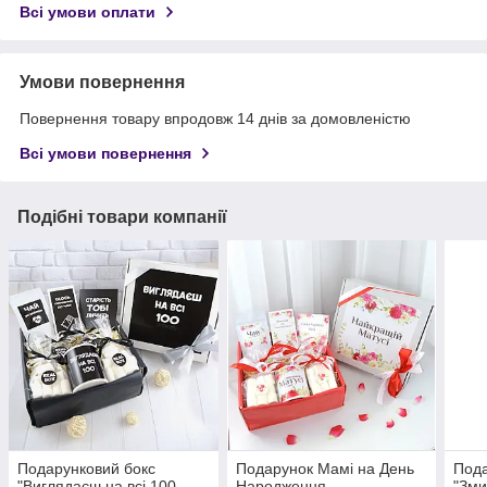
Всі умови оплати
Умови повернення
Повернення товару впродовж 14 днів за домовленістю
Всі умови повернення
Подібні товари компанії
Подарунковий бокс
Подарунок Мамі на День
Пода
"Виглядаєш на всі 100
Народження.
"Зми